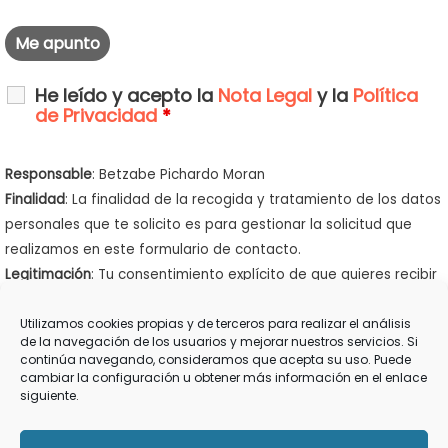
He leído y acepto la
Nota Legal
y la
Política
de Privacidad
*
Responsable
: Betzabe Pichardo Moran
Finalidad
: La finalidad de la recogida y tratamiento de los datos
personales que te solicito es para gestionar la solicitud que
realizamos en este formulario de contacto.
Legitimación
: Tu consentimiento explícito de que quieres recibir
esta información
Destinatarios
: Los datos que me facilitas están en mi servidor
Utilizamos cookies propias y de terceros para realizar el análisis
de la navegación de los usuarios y mejorar nuestros servicios. Si
de web y email
OVH
y en los servidores de
Google Drive
, todos
continúa navegando, consideramos que acepta su uso. Puede
ellos que cumplen con la RGPD
cambiar la configuración u obtener más información en el enlace
siguiente.
Derechos
: Podrás ejercer tus derechos de acceso, rectificación,
limitación y suprimir los datos en